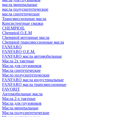
масла минеральные
масла полусинтетические
масла синтетические
Трансмиссионные масла
Консистентные смазки
CHEMPIOIL
Chempioil O.E.M
Chempioil моторные масла
Chempioil трансмиссионные масла
FANFARO
FANFARO O.E.M.
FANFARO масла автомобильные
Масла 2х тактные
Масла для грузовиков
Масла синтетические
Масло полусинтетические
FANFARO масла индустриальные
FANFARO масла трансмиссионные
FAVORIT
Автомобильные масла
Масла 2-х тактные
Масла для грузовиков
Масла минеральные
Масла полусинтетические