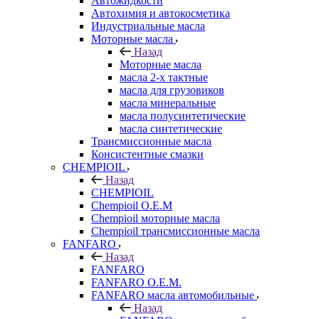
Автожидкости
Автохимия и автокосметика
Индустриальные масла
Моторные масла
Назад
Моторные масла
масла 2-х тактные
масла для грузовиков
масла минеральные
масла полусинтетические
масла синтетические
Трансмиссионные масла
Консистентные смазки
CHEMPIOIL
Назад
CHEMPIOIL
Chempioil O.E.M
Chempioil моторные масла
Chempioil трансмиссионные масла
FANFARO
Назад
FANFARO
FANFARO O.E.M.
FANFARO масла автомобильные
Назад