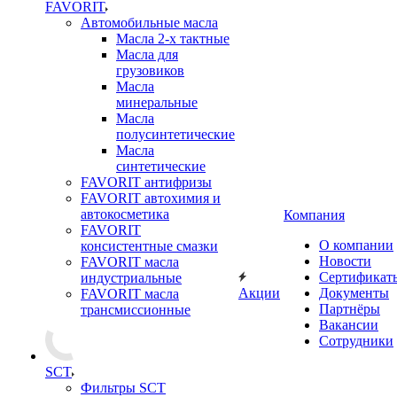
FAVORIT
Автомобильные масла
Масла 2-х тактные
Масла для
грузовиков
Масла
минеральные
Масла
полусинтетические
Масла
синтетические
FAVORIT антифризы
FAVORIT автохимия и
автокосметика
Компания
FAVORIT
О компании
консистентные смазки
Новости
FAVORIT масла
Сертификат
индустриальные
Акции
Документы
FAVORIT масла
Партнёры
трансмиссионные
Вакансии
Сотрудники
SCT
Фильтры SCT