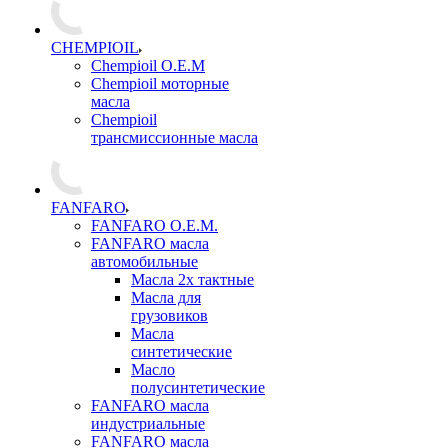
CHEMPIOIL
Chempioil O.E.M
Chempioil моторные
масла
Chempioil
трансмиссионные масла
FANFARO
FANFARO O.E.M.
FANFARO масла
автомобильные
Масла 2х тактные
Масла для
грузовиков
Масла
синтетические
Масло
полусинтетические
FANFARO масла
индустриальные
FANFARO масла