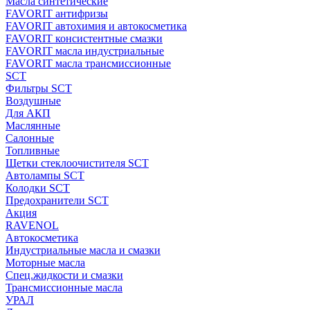
Масла синтетические
FAVORIT антифризы
FAVORIT автохимия и автокосметика
FAVORIT консистентные смазки
FAVORIT масла индустриальные
FAVORIT масла трансмиссионные
SCT
Фильтры SCT
Воздушные
Для АКП
Маслянные
Салонные
Топливные
Щетки стеклоочистителя SCT
Автолампы SCT
Колодки SCT
Предохранители SCT
Акция
RAVENOL
Автокосметика
Индустриальные масла и смазки
Моторные масла
Спец.жидкости и смазки
Трансмиссионные масла
УРАЛ