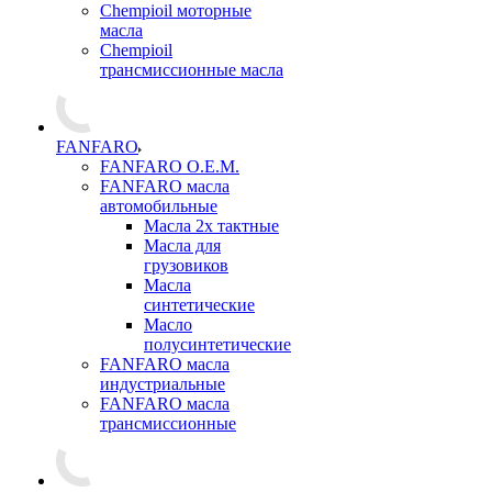
Chempioil моторные
масла
Chempioil
трансмиссионные масла
FANFARO
FANFARO O.E.M.
FANFARO масла
автомобильные
Масла 2х тактные
Масла для
грузовиков
Масла
синтетические
Масло
полусинтетические
FANFARO масла
индустриальные
FANFARO масла
трансмиссионные