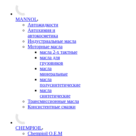
MANNOL
Автожидкости
Автохимия и
автокосметика
Индустриальные масла
Моторные масла
масла 2-х тактные
масла для
грузовиков
масла
минеральные
масла
полусинтетические
масла
синтетические
Трансмиссионные масла
Консистентные смазки
CHEMPIOIL
Chempioil O.E.M