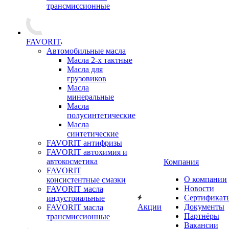
трансмиссионные
FAVORIT
Автомобильные масла
Масла 2-х тактные
Масла для
грузовиков
Масла
минеральные
Масла
полусинтетические
Масла
синтетические
FAVORIT антифризы
FAVORIT автохимия и
автокосметика
Компания
FAVORIT
О компании
консистентные смазки
Новости
FAVORIT масла
Сертификат
индустриальные
Акции
Документы
FAVORIT масла
Партнёры
трансмиссионные
Вакансии